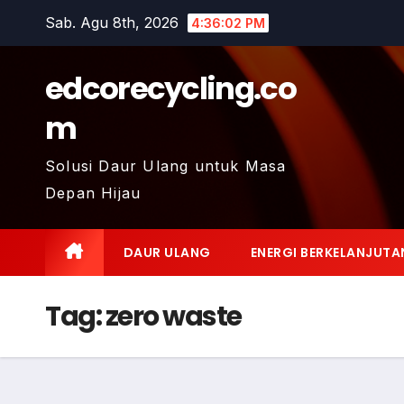
Skip
Sab. Agu 8th, 2026
4:36:03 PM
to
content
edcorecycling.co
m
Solusi Daur Ulang untuk Masa
Depan Hijau
DAUR ULANG
ENERGI BERKELANJUTA
Tag:
zero waste