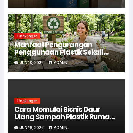
Lingkungan
Manfaat Pengurangan
Penggunaan Plastik Sekali
Pakai
JUN 18, 2026
ADMIN
Lingkungan
Cara Memulai Bisnis Daur
Ulang Sampah Plastik Rumah
Tangga
JUN 16, 2026
ADMIN