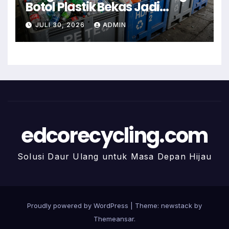
Botol Plastik Bekas Jadi
Kerajinan Rumah
JULI 30, 2026
ADMIN
edcorecycling.com
Solusi Daur Ulang untuk Masa Depan Hijau
Proudly powered by WordPress
|
Theme: newstack by
Themeansar
.