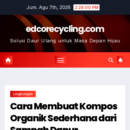
Skip
Jum. Agu 7th, 2026
2:28:01 PM
to
content
edcorecycling.com
Solusi Daur Ulang untuk Masa Depan Hijau
Lingkungan
Cara Membuat Kompos
Organik Sederhana dari
Sampah Dapur