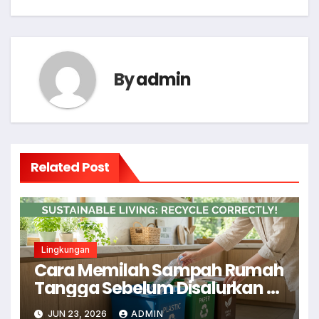
By
admin
Related Post
Lingkungan
Cara Memilah Sampah Rumah
Tangga Sebelum Disalurkan ke
Bank Sampah
JUN 23, 2026
ADMIN