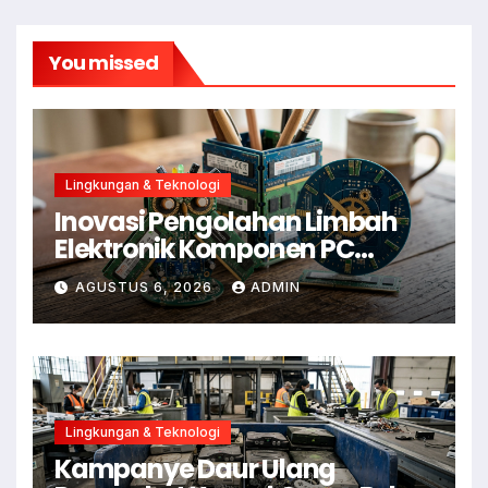
You missed
Lingkungan & Teknologi
Inovasi Pengolahan Limbah
Elektronik Komponen PC
Menjadi Aksesoris Estetik
AGUSTUS 6, 2026
ADMIN
Lingkungan & Teknologi
Kampanye Daur Ulang