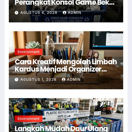
Perangkat Konsol Game Bekas
untuk Kurangi E-Waste
AGUSTUS 4, 2026
ADMIN
Environment
Cara Kreatif Mengolah Limbah
Kardus Menjadi Organizer
Meja
AGUSTUS 1, 2026
ADMIN
Environment
Langkah Mudah Daur Ulang