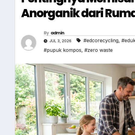
Anorganik dari Rum
By
admin
#edcorecycling
,
#eduk
JUL 3, 2026
#pupuk kompos
,
#zero waste