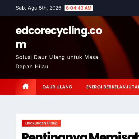
Skip
Sab. Agu 8th, 2026
6:04:44 AM
to
content
edcorecycling.co
m
Solusi Daur Ulang untuk Masa
Depan Hijau
DAUR ULANG
ENERGI BERKELANJUTA
Lingkungan Hidup
Pentingnya Memisa