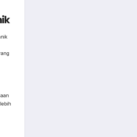
ik
nik
yang
laan
lebih