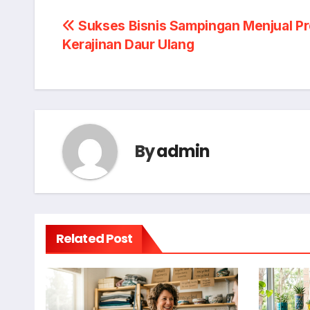
Navigasi
Sukses Bisnis Sampingan Menjual P
Kerajinan Daur Ulang
pos
By
admin
Related Post