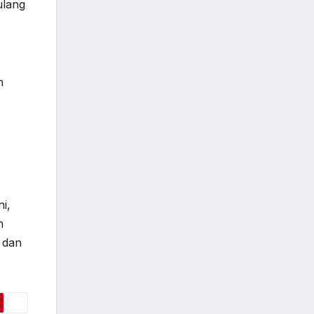
ulang
h
i,
n
 dan