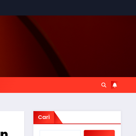
Cari
an