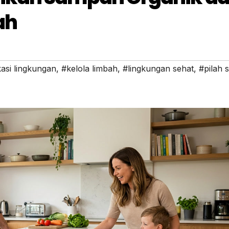
ah
asi lingkungan
,
#kelola limbah
,
#lingkungan sehat
,
#pilah