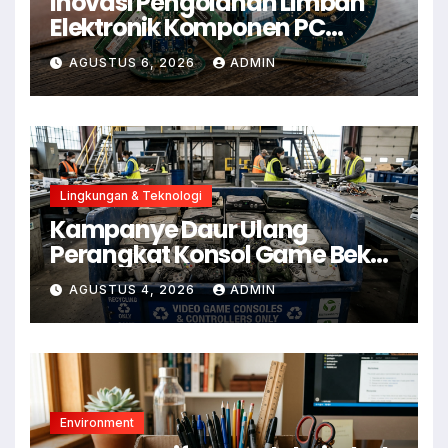
Inovasi Pengolahan Limbah
Elektronik Komponen PC
Menjadi Aksesoris Estetik
AGUSTUS 6, 2026
ADMIN
Lingkungan & Teknologi
Kampanye Daur Ulang
Perangkat Konsol Game Bekas
untuk Kurangi E-Waste
AGUSTUS 4, 2026
ADMIN
Environment