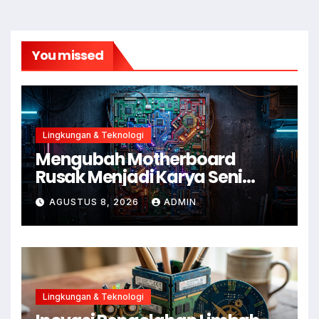
You missed
Lingkungan & Teknologi
Mengubah Motherboard
Rusak Menjadi Karya Seni
Dinding Bertema Cyberpunk
AGUSTUS 8, 2026
ADMIN
Lingkungan & Teknologi