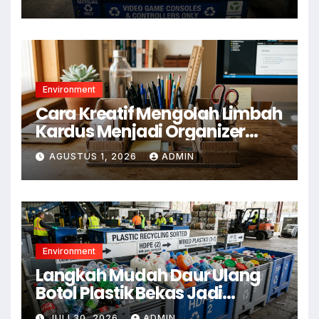
Environment
Cara Kreatif Mengolah Limbah
Kardus Menjadi Organizer
Meja
AGUSTUS 1, 2026
ADMIN
Environment
Langkah Mudah Daur Ulang
Botol Plastik Bekas Jadi
Kerajinan Rumah
JULI 30, 2026
ADMIN