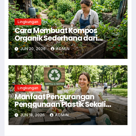
Lingkungan
Cara Membuat Kompos
Organik Sederhana dari
Sampah Dapur
JUN 20, 2026
ADMIN
Lingkungan
Manfaat Pengurangan
Penggunaan Plastik Sekali
Pakai
JUN 18, 2026
ADMIN