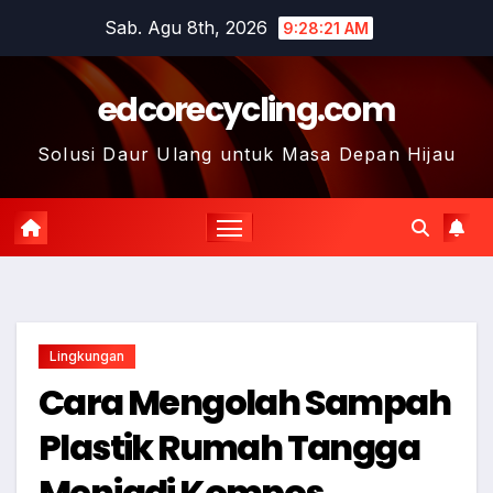
Skip
Sab. Agu 8th, 2026
9:28:21 AM
to
content
edcorecycling.com
Solusi Daur Ulang untuk Masa Depan Hijau
Lingkungan
Cara Mengolah Sampah
Plastik Rumah Tangga
Menjadi Kompos