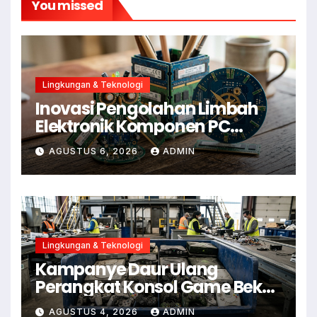
You missed
Lingkungan & Teknologi
Inovasi Pengolahan Limbah
Elektronik Komponen PC
Menjadi Aksesoris Estetik
AGUSTUS 6, 2026
ADMIN
Lingkungan & Teknologi
Kampanye Daur Ulang
Perangkat Konsol Game Bekas
untuk Kurangi E-Waste
AGUSTUS 4, 2026
ADMIN