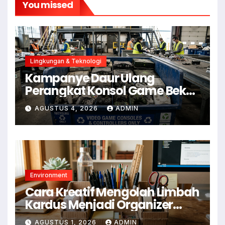
You missed
Lingkungan & Teknologi
Kampanye Daur Ulang
Perangkat Konsol Game Bekas
untuk Kurangi E-Waste
AGUSTUS 4, 2026
ADMIN
Environment
Cara Kreatif Mengolah Limbah
Kardus Menjadi Organizer
Meja
AGUSTUS 1, 2026
ADMIN