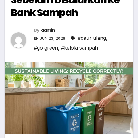
Bank Sampah
By
admin
#daur ulang
,
JUN 23, 2026
#go green
,
#kelola sampah