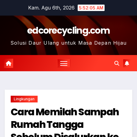
Skip
Kam. Agu 6th, 2026
5:52:06 AM
to
content
edcorecycling.com
Solusi Daur Ulang untuk Masa Depan Hijau
Lingkungan
Cara Memilah Sampah
Rumah Tangga
Sebelum Disalurkan ke