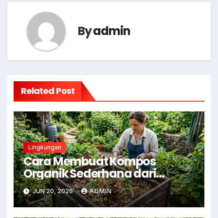
By
admin
Related Post
Lingkungan
Cara Membuat Kompos
Organik Sederhana dari
Sampah Dapur
JUN 20, 2026
ADMIN