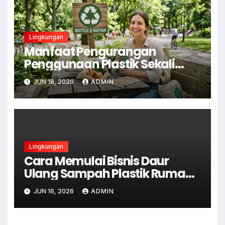
Lingkungan
Manfaat Pengurangan
Penggunaan Plastik Sekali
Pakai
JUN 18, 2026
ADMIN
Lingkungan
Cara Memulai Bisnis Daur
Ulang Sampah Plastik Rumah
Tangga
JUN 16, 2026
ADMIN