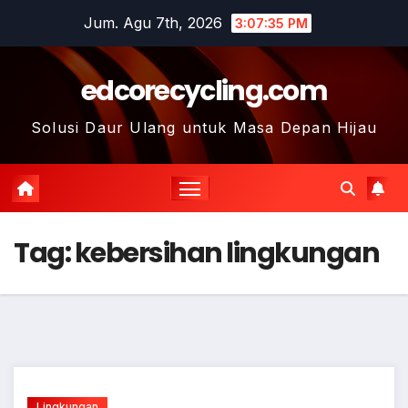
Skip
Jum. Agu 7th, 2026
3:07:36 PM
to
content
edcorecycling.com
Solusi Daur Ulang untuk Masa Depan Hijau
Tag:
kebersihan lingkungan
Lingkungan