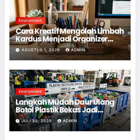
Environment
Cara Kreatif Mengolah Limbah
Kardus Menjadi Organizer
Meja
AGUSTUS 1, 2026
ADMIN
Environment
Langkah Mudah Daur Ulang
Botol Plastik Bekas Jadi
Kerajinan Rumah
JULI 30, 2026
ADMIN