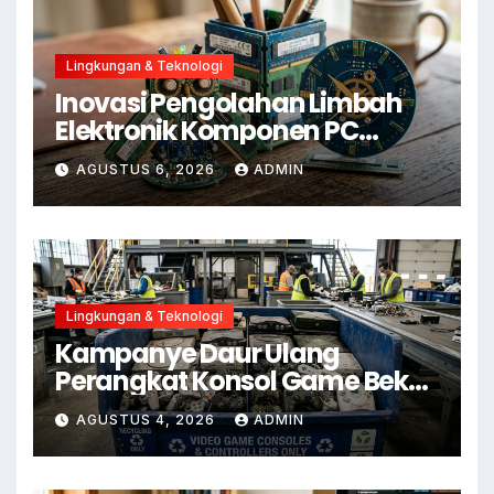
Lingkungan & Teknologi
Inovasi Pengolahan Limbah
Elektronik Komponen PC
Menjadi Aksesoris Estetik
AGUSTUS 6, 2026
ADMIN
Lingkungan & Teknologi
Kampanye Daur Ulang
Perangkat Konsol Game Bekas
untuk Kurangi E-Waste
AGUSTUS 4, 2026
ADMIN